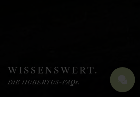
WISSENSWERT.
DIE HUBERTUS-FAQs.
URLAUB MIT WELLNESS IM
ALLGÄU: DIE FAQS