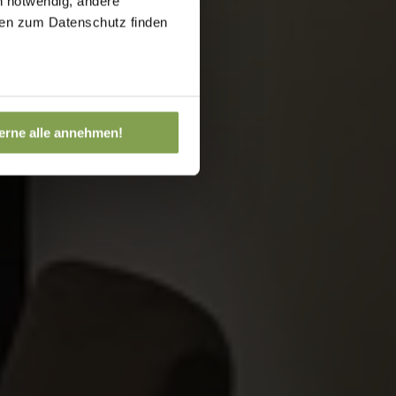
h notwendig, andere
onen zum Datenschutz finden
erne alle annehmen!