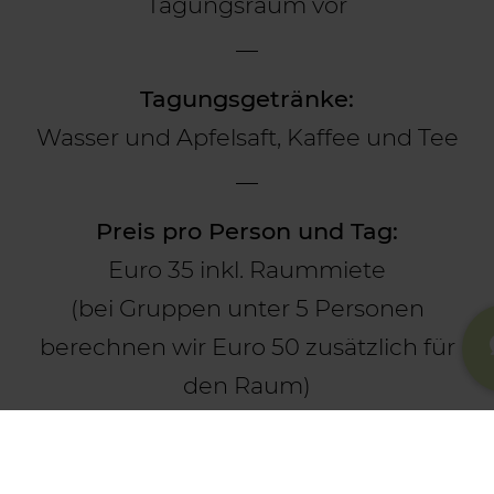
Tagungsraum vor
Tagungsgetränke:
Wasser und Apfelsaft, Kaffee und Tee
Preis pro Person und Tag:
Euro 35 inkl. Raummiete
(bei Gruppen unter 5 Personen
berechnen wir Euro 50 zusätzlich für
den Raum)