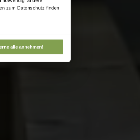
h notwendig, andere
onen zum Datenschutz finden
erne alle annehmen!