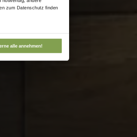
h notwendig, andere
onen zum Datenschutz finden
erne alle annehmen!