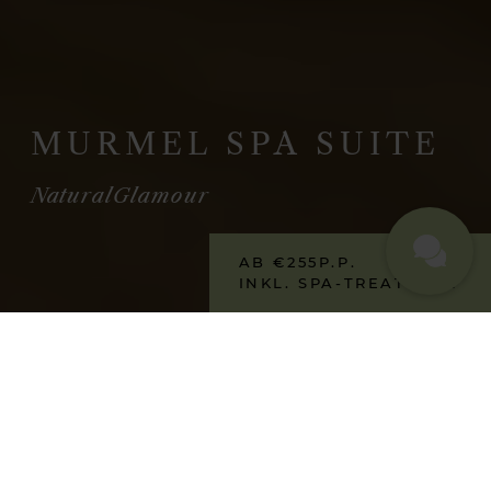
MURMEL SPA SUITE
NaturalGlamour
AB €
255
P.P.
INKL. SPA-TREATMENT
// KUSCHELDESIGN
RAUM. FÜR GEMÜTLICHKEIT.