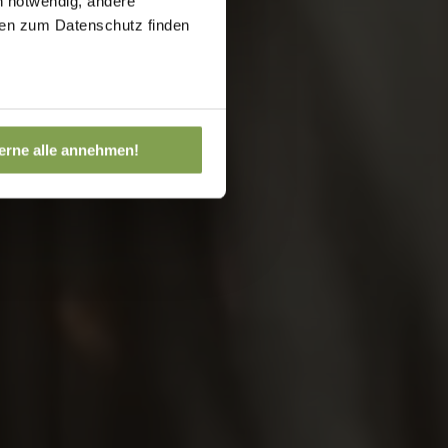
h notwendig, andere
onen zum Datenschutz finden
erne alle annehmen!