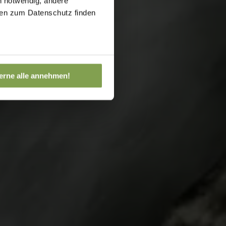
h notwendig, andere
onen zum Datenschutz finden
erne alle annehmen!