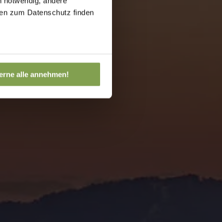
h notwendig, andere
onen zum Datenschutz finden
erne alle annehmen!