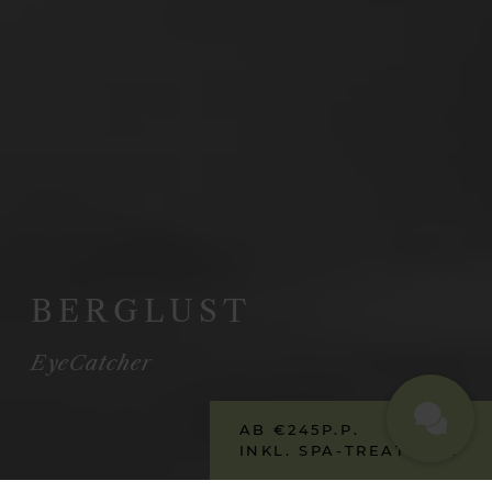
BERGLUST
EyeCatcher
AB €
245
P.P.
INKL. SPA-TREATMENT