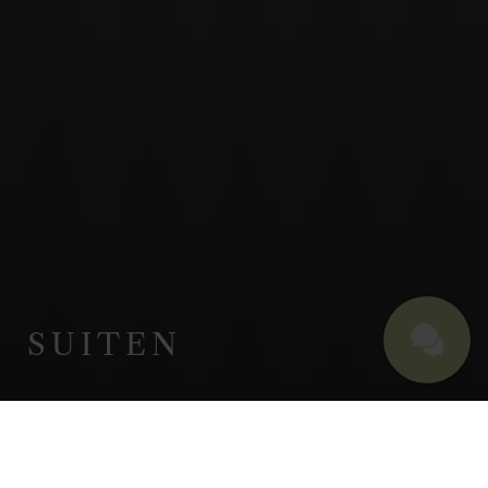
SUITEN
AB €
295
P.P.