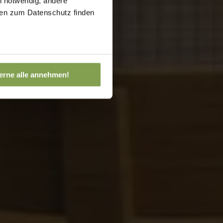
h notwendig, andere
onen zum Datenschutz finden
erne alle annehmen!