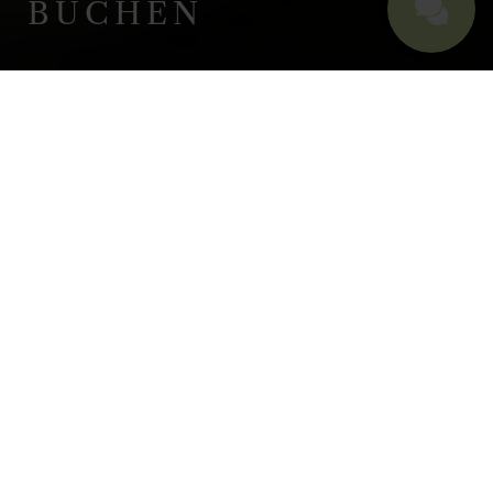
BUCHEN
WELLNESSURLAUB IM ALLGÄU
SIGNATURE
TREATMENTS
HABEN SIE FRAGEN ODER
WÜNSCHEN SIE EINE
BERATUNG?