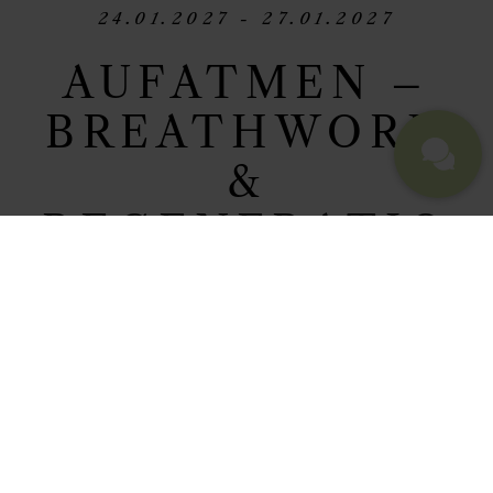
24.01.2027 - 27.01.2027
AUFATMEN –
BREATHWORK
&
REGENERATIO
NS-RETREAT
MIT JOHANNA
LEHMANN
Dieses Retreat ist für dich, wenn du
spürst: Du funktionierst, aber du