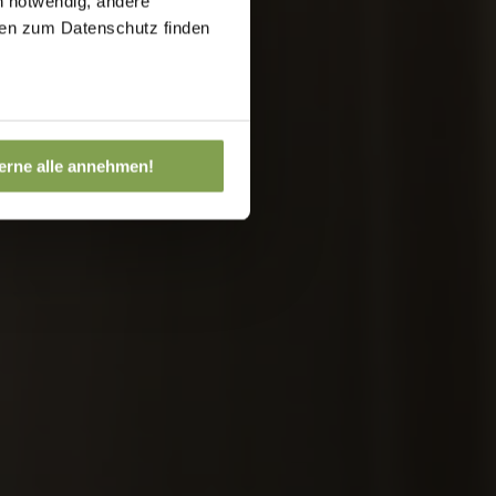
h notwendig, andere
onen zum Datenschutz finden
erne alle annehmen!