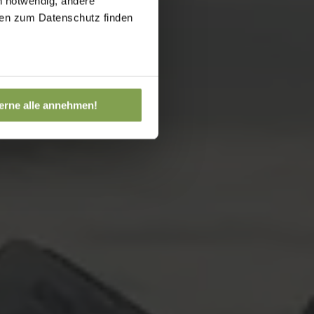
h notwendig, andere
onen zum Datenschutz finden
erne alle annehmen!