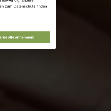
h notwendig, andere
onen zum Datenschutz finden
erne alle annehmen!