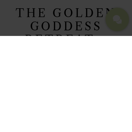
THE GOLDEN
GODDESS
RETREAT -
FRAUEN-
RETREAT MIT
NICOLE
BONGARTZ
Dieses reine Frauenretreat ist etwas
ganz Besonderes. Wir verbinden