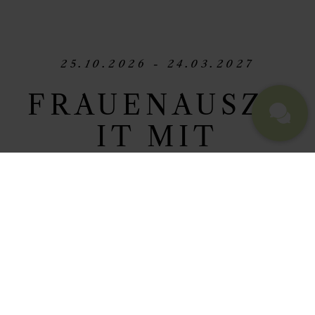
25.10.2026 - 24.03.2027
FRAUENAUSZE
IT MIT
VERONIKA
HERRMANN
Achtsamkeit, Energiemanagement
& Selbsterkenntnis für Frauen. Ein
Seminar mit Coach Veronika