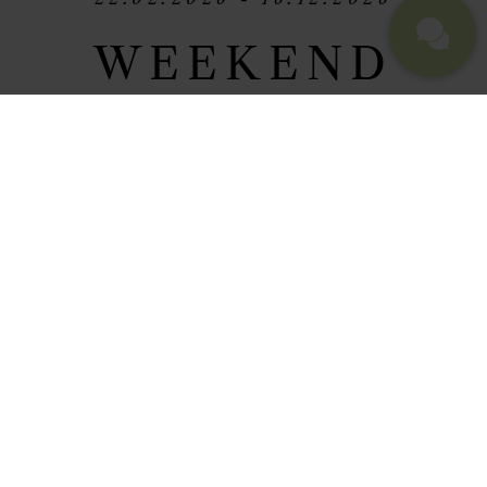
WEEKEND
PLUS
Schon Sonntag und noch gar keine
Lust auf die neue Arbeitswoche?
Dann verlängern Sie einfach das
Wochenende bei uns!
3 NÄCHTE,
AB EURO 850 P. P.