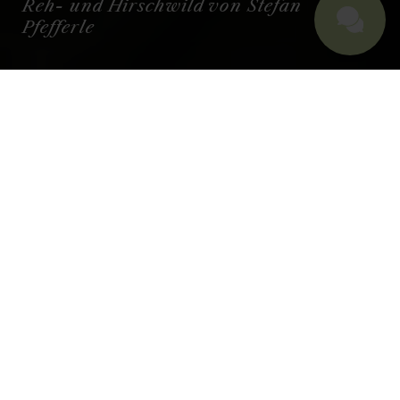
Reh- und Hirschwild von Stefan
Pfefferle
ALLGÄUER PRODUZENTEN - REH-
UND HIRSCHWILD
JAGD­
GENOSSEN­
SCHAFT
UNTERJOCH