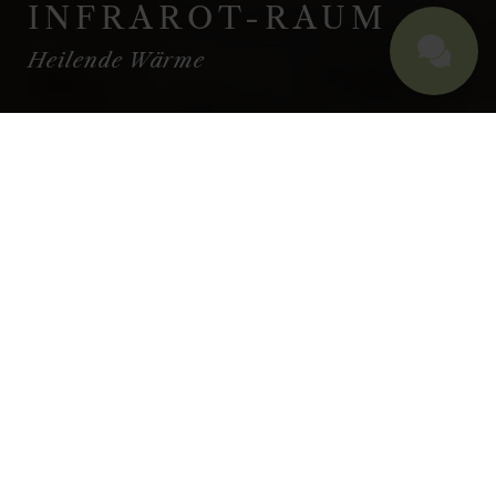
INFRAROT-RAUM
Heilende Wärme
INFRAROT-RAUM
HEILENDE
WÄRME
Tiefenwärme
ist Wärme, die wirkt.