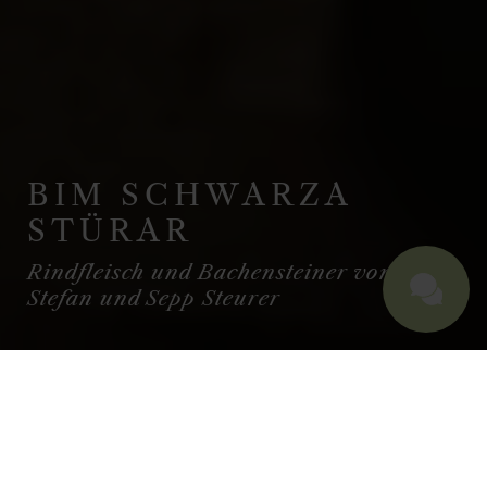
BIM SCHWARZA
STÜRAR
Rindfleisch und Bachensteiner von
Stefan und Sepp Steurer
ALLGÄUER PRODUZENTEN - KÄSE
& RIND