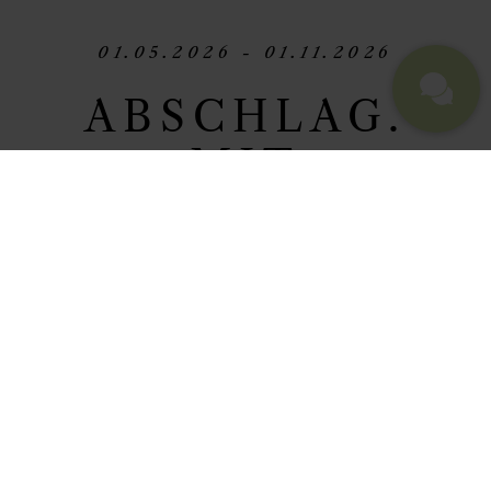
01.05.2026 - 01.11.2026
ABSCHLAG.
MIT
AUSBLICK.
Tee-Time. Im Allgäu. Check-in.
TEE-
OFF
. Abschlag mit Ausblick. Auf die
Gipfel der Allgäuer Bergwelt.
Konzentration, Herausforderung
und Genuss. In einem perfekten
Setting.